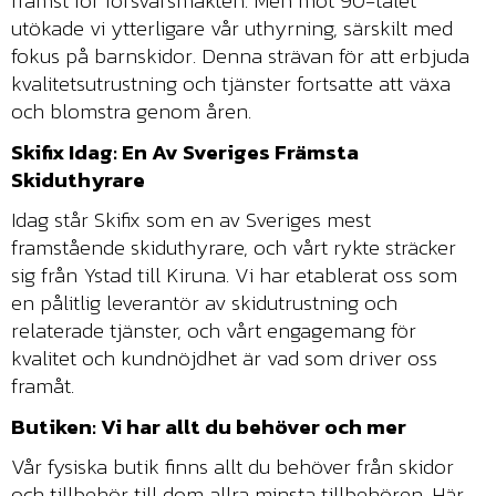
främst för försvarsmakten. Men mot 90-talet
utökade vi ytterligare vår uthyrning, särskilt med
fokus på barnskidor. Denna strävan för att erbjuda
kvalitetsutrustning och tjänster fortsatte att växa
och blomstra genom åren.
Skifix Idag: En Av Sveriges Främsta
Skiduthyrare
Idag står Skifix som en av Sveriges mest
framstående skiduthyrare, och vårt rykte sträcker
sig från Ystad till Kiruna. Vi har etablerat oss som
en pålitlig leverantör av skidutrustning och
relaterade tjänster, och vårt engagemang för
kvalitet och kundnöjdhet är vad som driver oss
framåt.
Butiken: Vi har allt du behöver och mer
Vår fysiska butik finns allt du behöver från skidor
och tillbehör till dom allra minsta tillbehören. Här