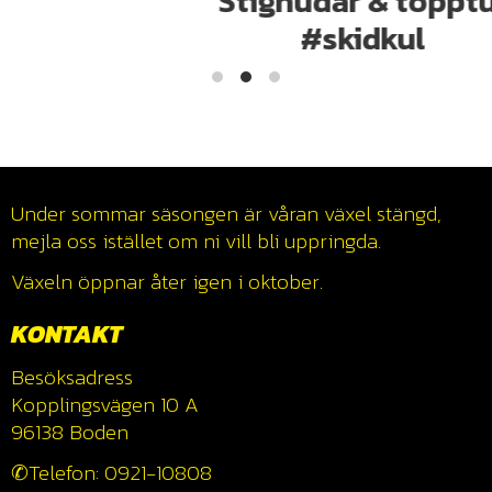
Stighudar & topptur
#skidkul
Under sommar säsongen är våran växel stängd,
mejla oss istället om ni vill bli uppringda.
Växeln öppnar åter igen i oktober.
KONTAKT
Besöksadress
Kopplingsvägen 10 A
96138 Boden
✆Telefon: 0921-10808