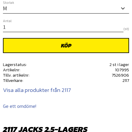
Storlek
Antal
st
KÖP
Lagerstatus
2 st i lager
Artikelnr
107995
Tillv. artikelnr
7526906
Tillverkare
2117
Visa alla produkter från 2117
Ge ett omdöme!
2117 JACKS 2.5-LAGERS