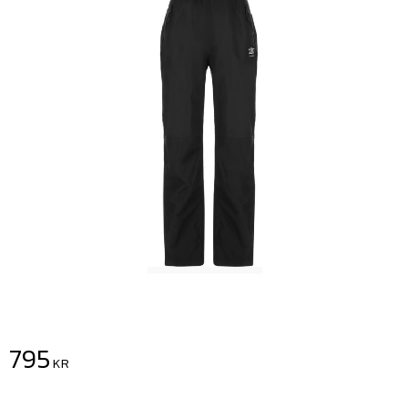
795
KR