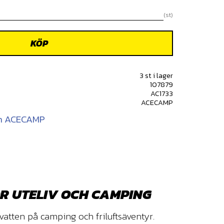
st
KÖP
3 st i lager
107879
AC1733
ACECAMP
rån ACECAMP
R UTELIV OCH CAMPING
vatten på camping och friluftsäventyr.