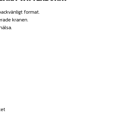
packvänligt format.
erade kranen.
hälsa.
tet