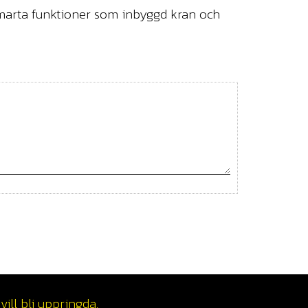
smarta funktioner som inbyggd kran och
ill bli uppringda.