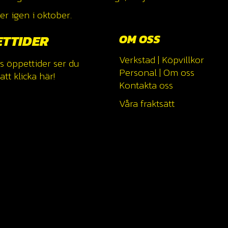
r igen i oktober.
ETTIDER
OM OSS
Verkstad
|
Köpvillkor
s öppettider ser du
Personal
|
Om oss
tt klicka
här!
Kontakta oss
Våra fraktsätt