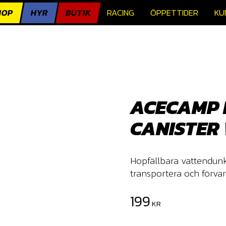
HOP
HYR
BUTIK
RACING
ÖPPETTIDER
KU
ACECAMP 
CANISTER 
Hopfällbara vattendunk 
transportera och förva
199
KR