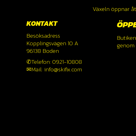
Växeln öppnar åte
KONTAKT
ÖPP
Besöksadress
Butiken
Kopplingsvägen 10 A
genom a
96138 Boden
✆Telefon: 0921-10808
✉Mail: info@skifix.com