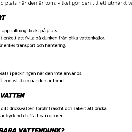
 plats när den är tom, vilket gör den till ett utmärkt v
RT
 upphällning direkt på plats.
t enkelt att fylla på dunken från olika vattenkällor.
r enkel transport och hantering.
plats i packningen när den inte används.
 på endast 4 cm när den är tömd.
SVATTEN
 ditt dricksvatten förblir fräscht och säkert att dricka.
rar tryck och tuffa tag i naturen.
LBARA VATTENDUNK?