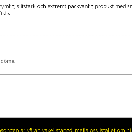
rymlig, slitstark och extremt packvänlig produkt med 
sliv.
ngen är våran växel stängd, mejla oss istället om ni v