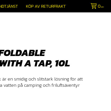
0
NDTJÄNST
KÖP AV RETURFRAKT
KR
FOLDABLE
WITH A TAP, 10L
är en smidig och slitstark lösning för att
ra vatten på camping och friluftsäventyr