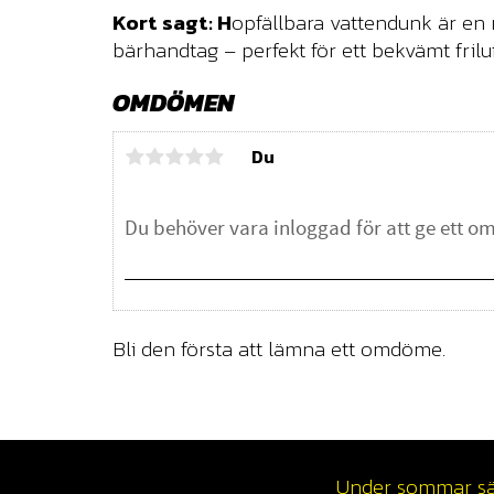
Kort sagt
: H
opfällbara vattendunk är en 
bärhandtag – perfekt för ett bekvämt friluft
OMDÖMEN
Du
Bli den första att lämna ett omdöme.
Under sommar säso