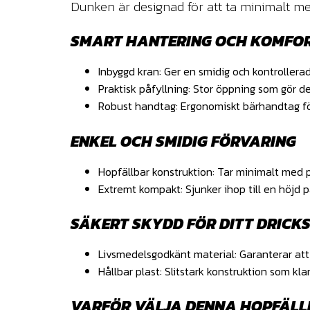
Dunken är designad för att ta minimalt med
SMART HANTERING OCH KOMFO
Inbyggd kran
: Ger en smidig och kontrollerad
Praktisk påfyllning
: Stor öppning som gör de
Robust handtag
: Ergonomiskt bärhandtag fö
ENKEL OCH SMIDIG FÖRVARING
Hopfällbar konstruktion
: Tar minimalt med 
Extremt kompakt
: Sjunker ihop till en höjd
SÄKERT SKYDD FÖR DITT DRICK
Livsmedelsgodkänt material
: Garanterar att
Hållbar plast
: Slitstark konstruktion som kla
VARFÖR VÄLJA DENNA HOPFÄL