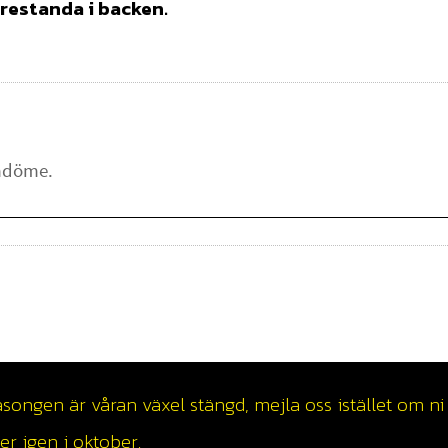
restanda i backen.
ngen är våran växel stängd, mejla oss istället om ni v
r igen i oktober.