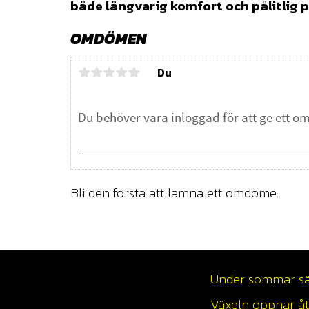
både långvarig komfort och pålitlig p
OMDÖMEN
Du
Bli den första att lämna ett omdöme.
Under sommar säso
Växeln öppnar åte