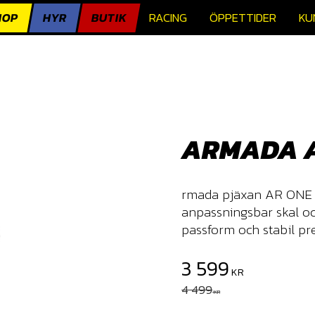
HOP
HYR
BUTIK
RACING
ÖPPETTIDER
KU
ARMADA A
rmada pjäxan AR ONE 9
anpassningsbar skal oc
passform och stabil pr
Nedsatt pris:
3 599
KR
Ordinarie pris:
4 499
KR