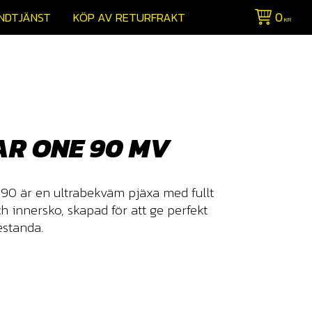
0
NDTJÄNST
KÖP AV RETURFRAKT
KR
R ONE 90 MV
0 är en ultrabekväm pjäxa med fullt
h innersko, skapad för att ge perfekt
estanda.