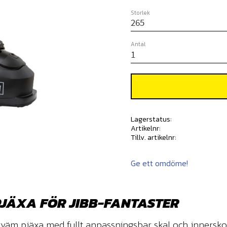
Storlek
Antal
Lagerstatus
Artikelnr
Tillv. artikelnr
Ge ett omdöme!
JÄXA FÖR JIBB-FANTASTER
m pjäxa med fullt anpassningsbar skal och innersko, 