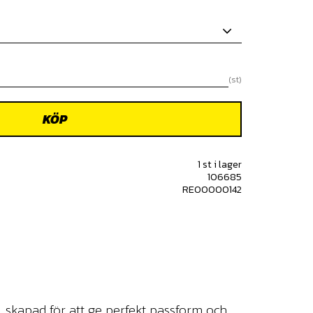
st
KÖP
1 st i lager
106685
RE00000142
skapad för att ge perfekt passform och