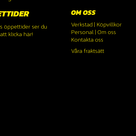
ETTIDER
OM OSS
Verkstad
|
Köpvillkor
s öppettider ser du
Personal
|
Om oss
tt klicka
här!
Kontakta oss
Våra fraktsätt