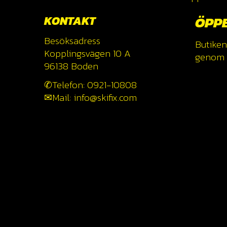
KONTAKT
ÖPP
Besöksadress
Butiken
Kopplingsvägen 10 A
genom a
96138 Boden
✆Telefon: 0921-10808
✉Mail: info@skifix.com