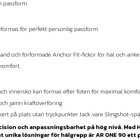
m passform.
ormas för perfekt personlig passform.
 och förformade Anchor Fit-fickor för häl och ankel
komfort.
och innersko kan formas efter foten för maximal komfo
 och jämn kraftöverföring.
säkert på plats utan tryckpunkter tack vare Slingshot-sp
cision och anpassningsbarhet på hög nivå. Med 
unika lösningar för hälgrepp är AR ONE 90 ett pe