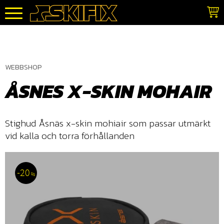
Meny
WEBBSHOP
ÅSNES X-SKIN MOHAIR
Stighud Åsnäs x-skin mohiair som passar utmärkt
vid kalla och torra förhållanden
20
%