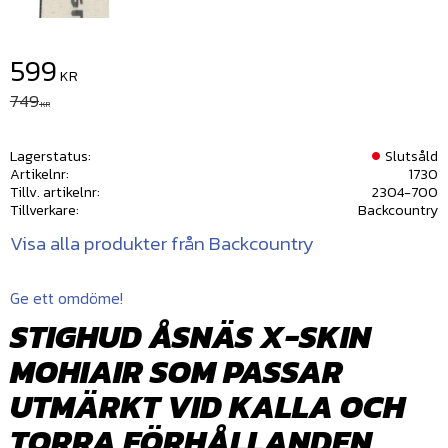
Nedsatt pris:
599
KR
Ordinarie pris:
749
KR
Lagerstatus
Slutsåld
Artikelnr
1730
Tillv. artikelnr
2304-700
Tillverkare
Backcountry
Visa alla produkter från Backcountry
Ge ett omdöme!
STIGHUD ÅSNÄS X-SKIN
MOHIAIR SOM PASSAR
UTMÄRKT VID KALLA OCH
TORRA FÖRHÅLLANDEN