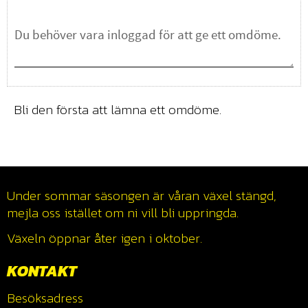
Bli den första att lämna ett omdöme.
Under sommar säsongen är våran växel stängd,
mejla oss istället om ni vill bli uppringda.
Växeln öppnar åter igen i oktober.
KONTAKT
Besöksadress