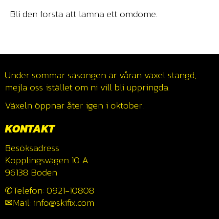
Bli den första att lämna ett omdöme.
Under sommar säsongen är våran växel stängd,
mejla oss istället om ni vill bli uppringda.
Växeln öppnar åter igen i oktober.
KONTAKT
Besöksadress
Kopplingsvägen 10 A
96138 Boden
✆Telefon: 0921-10808
✉Mail: info@skifix.com