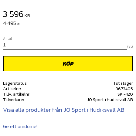
Nedsatt pris:
3 596
KR
Ordinarie pris:
4 495
KR
Antal
st
KÖP
Lagerstatus
1 st i lager
Artikelnr
3673405
Tillv. artikelnr
SKI-420
Tillverkare
JO Sport i Hudiksvall AB
Visa alla produkter från JO Sport i Hudiksvall AB
Ge ett omdöme!