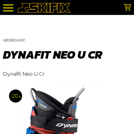
Meny
WEBBSHOP
DYNAFIT NEO U CR
Dynafit Neo U Cr
20
%