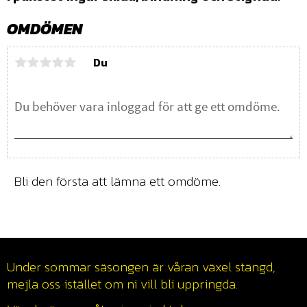
OMDÖMEN
Du
Bli den första att lämna ett omdöme.
Under sommar säsongen är våran växel stängd,
mejla oss istället om ni vill bli uppringda.