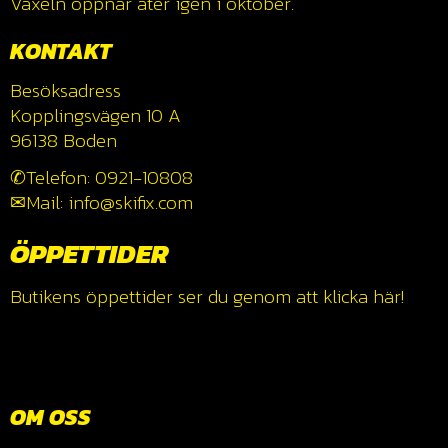
Växeln öppnar åter igen i oktober.
KONTAKT
Besöksadress
Kopplingsvägen 10 A
96138 Boden
✆Telefon: 0921-10808
✉Mail: info@skifix.com
ÖPPETTIDER
Butikens öppettider ser du genom att klicka
här!
OM OSS