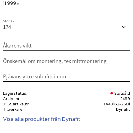
Ordinarie pris:
11 999
KR
Storlek
Lagerstatus
Slutsåld
Artikelnr
2489
Tillv. artikelnr
TA49163-2501
Tillverkare
Dynafit
Visa alla produkter från Dynafit