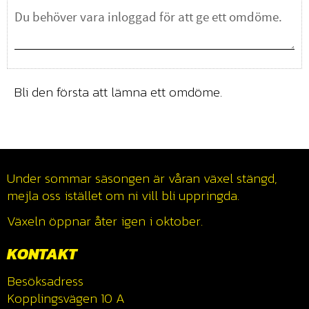
Bli den första att lämna ett omdöme.
Under sommar säsongen är våran växel stängd,
mejla oss istället om ni vill bli uppringda.
Växeln öppnar åter igen i oktober.
KONTAKT
Besöksadress
Kopplingsvägen 10 A