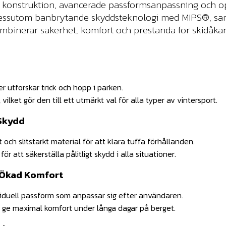
a konstruktion, avancerade passformsanpassning och op
 dessutom banbrytande skyddsteknologi med MIPS®, sam
ombinerar säkerhet, komfort och prestanda för skidåkare
r utforskar trick och hopp i parken.
vilket gör den till ett utmärkt val för alla typer av vintersport.
Skydd
 och slitstarkt material för att klara tuffa förhållanden.
ör att säkerställa pålitligt skydd i alla situationer.
 Ökad Komfort
ividuell passform som anpassar sig efter användaren.
 ge maximal komfort under långa dagar på berget.