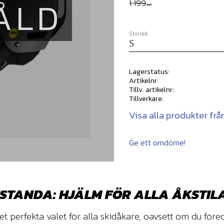
ÅLD
Ordinarie pris:
1 199
KR
Storlek
Lagerstatus
Artikelnr
Tillv. artikelnr
Tillverkare
Visa alla produkter frå
Ge ett omdöme!
ESTANDA: HJÄLM FÖR ALLA ÅKSTIL
t perfekta valet för alla skidåkare, oavsett om du föred