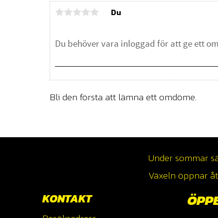
Du
Bli den första att lämna ett omdöme.
Under sommar säso
Växeln öppnar åte
KONTAKT
ÖPP