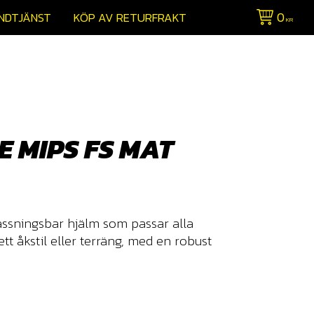
0
NDTJÄNST
KÖP AV RETURFRAKT
KR
E MIPS FS MAT
assningsbar hjälm som passar alla
tt åkstil eller terräng, med en robust