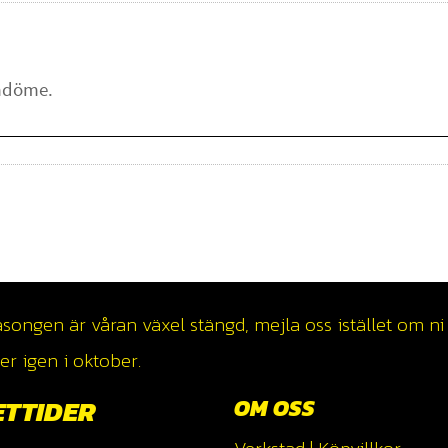
ngen är våran växel stängd, mejla oss istället om ni v
r igen i oktober.
ETTIDER
OM OSS