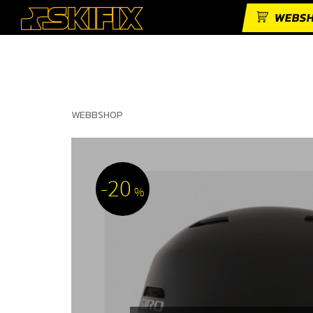
WEBS
WEBBSHOP
20
%