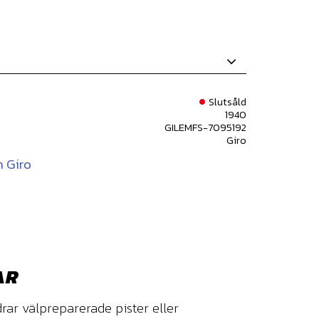
Slutsåld
1940
GILEMFS-7095192
Giro
n Giro
AR
rar välpreparerade pister eller