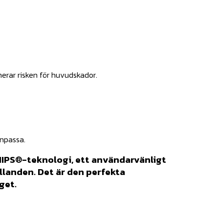
merar risken för huvudskador.
anpassa.
 MIPS®-teknologi, ett användarvänligt
llanden. Det är den perfekta
get.