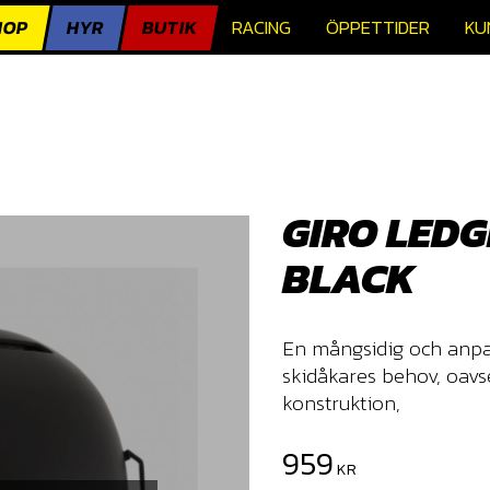
HOP
HYR
BUTIK
RACING
ÖPPETTIDER
KU
GIRO LEDG
BLACK
​En mångsidig och anp
skidåkares behov, oavse
konstruktion,
Nedsatt pris:
959
KR