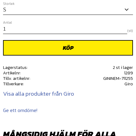
Storlek
Antal
st
KÖP
Lagerstatus
2 st i lager
Artikelnr
1289
Tillv. artikelnr
GININEM-711255
Tillverkare
Giro
Visa alla produkter från Giro
Ge ett omdöme!
MÅNGSIDIG HJÄLM FÖR ALLA