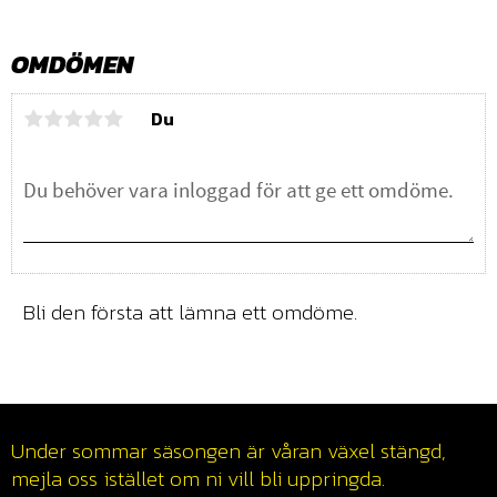
OMDÖMEN
Du
Bli den första att lämna ett omdöme.
Under sommar säsongen är våran växel stängd,
mejla oss istället om ni vill bli uppringda.