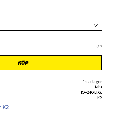
st
KÖP
1 st i lager
1419
10F2401.1.G.
K2
n K2