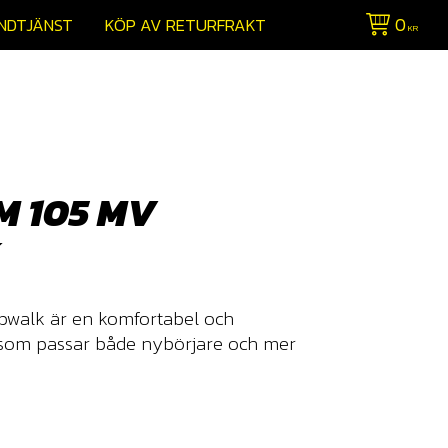
0
NDTJÄNST
KÖP AV RETURFRAKT
KR
M 105 MV
K
walk är en komfortabel och
som passar både nybörjare och mer