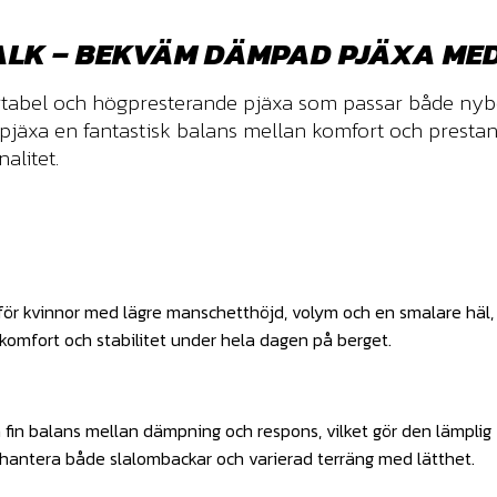
WALK – BEKVÄM DÄMPAD PJÄXA ME
abel och högpresterande pjäxa som passar både nybö
jäxa en fantastisk balans mellan komfort och prestanda,
alitet.
 kvinnor med lägre manschetthöjd, volym och en smalare häl, vi
omfort och stabilitet under hela dagen på berget.
 fin balans mellan dämpning och respons, vilket gör den lämplig
nna hantera både slalombackar och varierad terräng med lätthet.