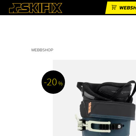
WEBS
WEBBSHOP
20
%