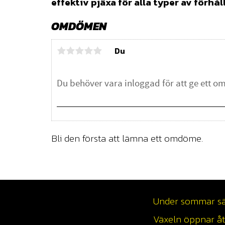
effektiv pjäxa för alla typer av förhå
OMDÖMEN
Du
Bli den första att lämna ett omdöme.
Under sommar säso
Växeln öppnar åte