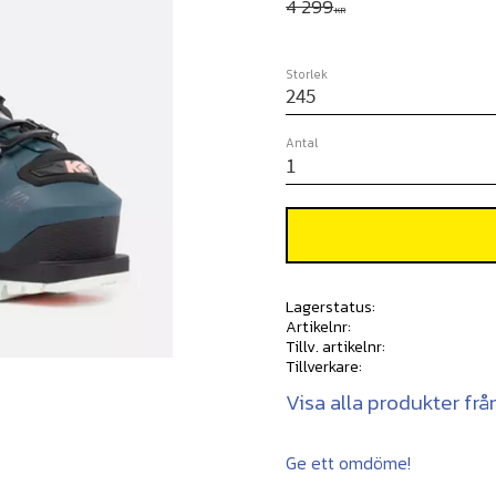
Ordinarie pris:
4 299
KR
Storlek
Antal
Lagerstatus
Artikelnr
Tillv. artikelnr
Tillverkare
Visa alla produkter frå
Ge ett omdöme!