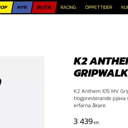
HOP
HYR
BUTIK
RACING
ÖPPETTIDER
KU
K2 ANTHE
GRIPWAL
K2 Anthem 105 MV Grip
högpresterande pjäxa 
erfarna åkare.
Nedsatt pris:
3 439
KR