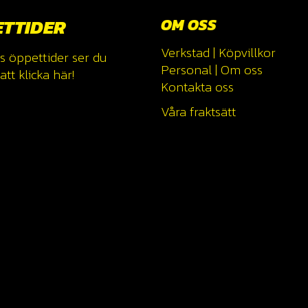
ETTIDER
OM OSS
Verkstad
|
Köpvillkor
s öppettider ser du
Personal
|
Om oss
tt klicka
här!
Kontakta oss
Våra fraktsätt