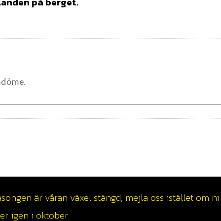
llanden på berget.
ngen är våran växel stängd, mejla oss istället om ni v
r igen i oktober.