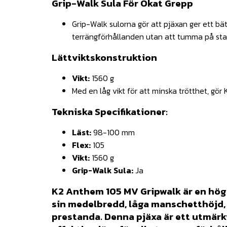
Grip-Walk Sula För Ökat Grepp
Grip-Walk sulorna gör att pjäxan ger ett bät
terrängförhållanden utan att tumma på sta
Lättviktskonstruktion
Vikt:
1560 g
Med en låg vikt för att minska trötthet, gör
Tekniska Specifikationer:
Läst:
98-100 mm
Flex:
105
Vikt:
1560 g
Grip-Walk Sula:
Ja
K2 Anthem 105 MV Gripwalk är en hög
sin medelbredd, låga manschetthöjd, 
prestanda. Denna pjäxa är ett utmärk