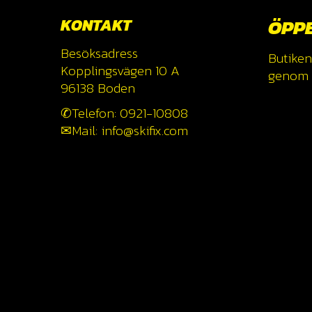
KONTAKT
ÖPP
Besöksadress
Butiken
Kopplingsvägen 10 A
genom a
96138 Boden
✆Telefon: 0921-10808
✉Mail: info@skifix.com