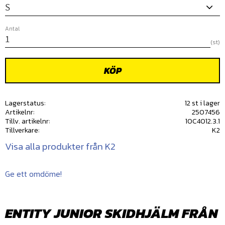
Antal
st
KÖP
Lagerstatus
12 st i lager
Artikelnr
2507456
Tillv. artikelnr
10C4012.3.1
Tillverkare
K2
Visa alla produkter från K2
Ge ett omdöme!
ENTITY JUNIOR SKIDHJÄLM FRÅN