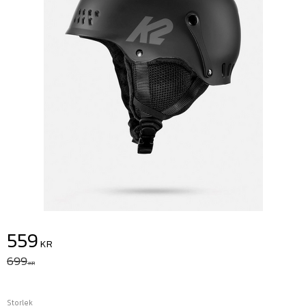
Nedsatt pris:
559
KR
Ordinarie pris:
699
KR
Storlek