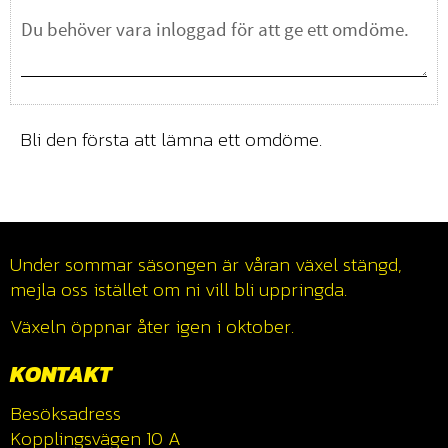
Bli den första att lämna ett omdöme.
Under sommar säsongen är våran växel stängd,
mejla oss istället om ni vill bli uppringda.
Växeln öppnar åter igen i oktober.
KONTAKT
Besöksadress
Kopplingsvägen 10 A