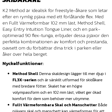
K2 Method är idealisk för freestyle-åkare som letar
efter en rymlig pjäxa med ett förlåtande flex. Med
en Fullt Värmeformbar 102 mm läst, Method Shell,
Easy Entry Intuition Tongue Liner, och en park-
optimerad 90 flex-tunga, erbjuder dessa pjäxor den
perfekta kombinationen av komfort och prestanda,
oavsett om du förbättrar dina trick i parken eller
åker över hela berget.
Nyckelfunktioner:
Method Shell
Denna skaldesign lägger till mer djup i
FL3X-serien
och är särskilt utformad för skidåkare
med bredare fötter. Skalet har en högre
volympassform och en 102 mm läst, vilket ger ökad
komfort för dem som behöver mer utrymme.
Fullt Värmeformbara Skal och Manschetter
Både
pjäxans skal och manschett kan värmeformas för att