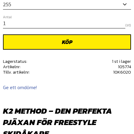
Antal
st
KÖP
Lagerstatus
1 st i lager
Artikelnr
105774
Tillv. artikelnr
10K6020
Ge ett omdöme!
K2 METHOD – DEN PERFEKTA
PJÄXAN FÖR FREESTYLE
SKIDÅKARE