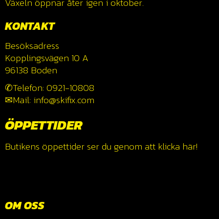
Växeln öppnar åter igen i oktober.
KONTAKT
Besöksadress
Kopplingsvägen 10 A
96138 Boden
✆Telefon: 0921-10808
✉Mail: info@skifix.com
ÖPPETTIDER
Butikens öppettider ser du genom att klicka
här!
OM OSS