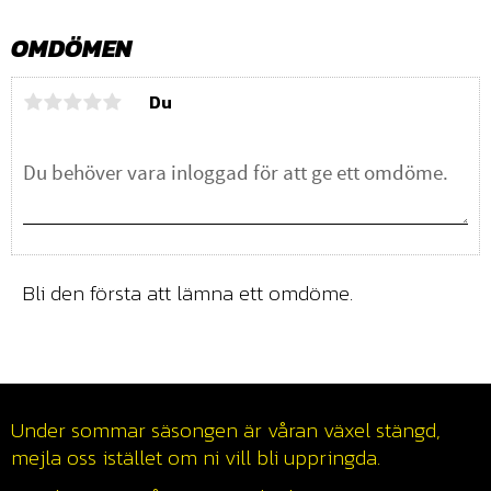
OMDÖMEN
Du
Bli den första att lämna ett omdöme.
Under sommar säsongen är våran växel stängd,
mejla oss istället om ni vill bli uppringda.