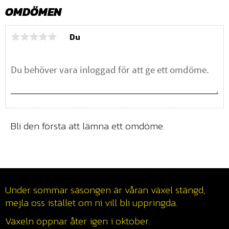
OMDÖMEN
Du
Bli den första att lämna ett omdöme.
Under sommar säsongen är våran växel stängd,
mejla oss istället om ni vill bli uppringda.
Växeln öppnar åter igen i oktober.