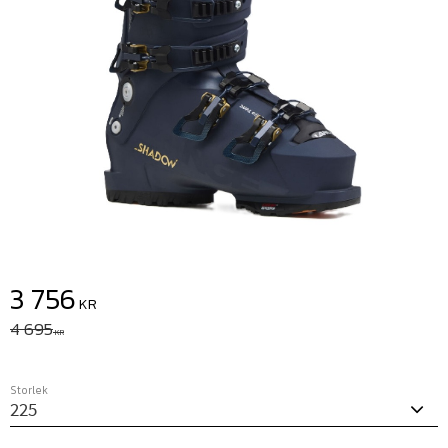
Nedsatt pris:
3 756
KR
Ordinarie pris:
4 695
KR
Storlek