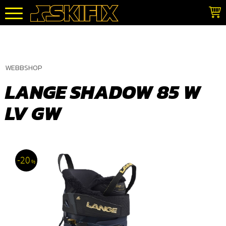
Meny
WEBBSHOP
LANGE SHADOW 85 W
LV GW
20
%