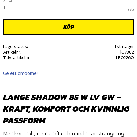
Antal
st
KÖP
Lagerstatus
1 st i lager
Artikelnr
107362
Tillv. artikelnr
LBO2260
Ge ett omdöme!
LANGE SHADOW 85 W LV GW –
KRAFT, KOMFORT OCH KVINNLIG
PASSFORM
Mer kontroll, mer kraft och mindre ansträngning.