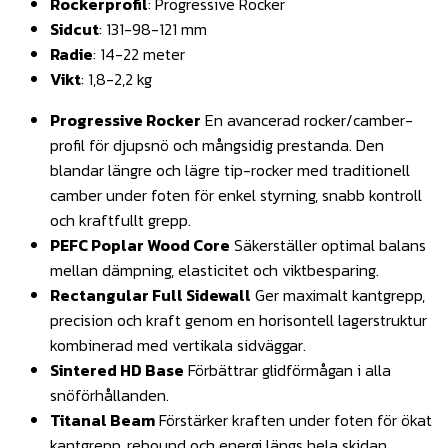
Rockerprofil
: Progressive Rocker
Sidcut
: 131-98-121 mm
Radie
: 14-22 meter
Vikt
: 1,8-2,2 kg
Progressive Rocker
En avancerad rocker/camber-
profil för djupsnö och mångsidig prestanda. Den
blandar längre och lägre tip-rocker med traditionell
camber under foten för enkel styrning, snabb kontroll
och kraftfullt grepp.
PEFC Poplar Wood Core
Säkerställer optimal balans
mellan dämpning, elasticitet och viktbesparing.
Rectangular Full Sidewall
Ger maximalt kantgrepp,
precision och kraft genom en horisontell lagerstruktur
kombinerad med vertikala sidväggar.
Sintered HD Base
Förbättrar glidförmågan i alla
snöförhållanden.
Titanal Beam
Förstärker kraften under foten för ökat
kantgrepp, rebound och energi längs hela skidan.