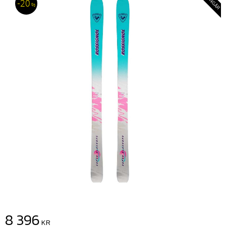
20
%
Nedsatt pris:
8 396
KR