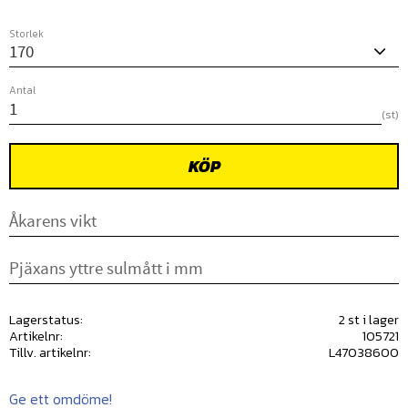
Storlek
Antal
st
KÖP
Lagerstatus
2 st i lager
Artikelnr
105721
Tillv. artikelnr
L47038600
Ge ett omdöme!