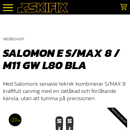
Meny
WEBBSHOP
SALOMON E S/MAX 8 /
M11 GW L80 BLA
Med Salomons senaste teknik kombinerar S/MAX 8
kraftfull carving med en lättåkad och förlåtande
känsla, utan att tumma på precisionen.
BINDING INGÅR
20
%