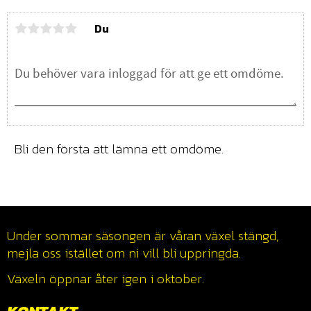
Du
Bli den första att lämna ett omdöme.
Under sommar säsongen är våran växel stängd,
mejla oss istället om ni vill bli uppringda.
Växeln öppnar åter igen i oktober.