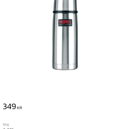
349
KR
färg