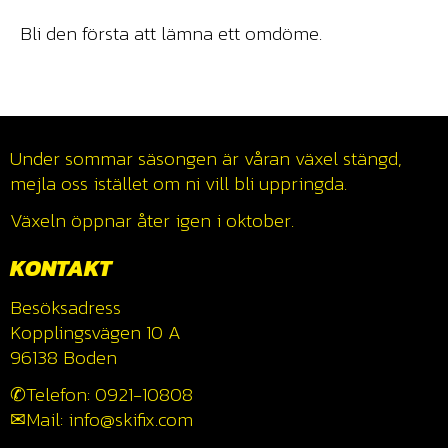
Bli den första att lämna ett omdöme.
Under sommar säsongen är våran växel stängd,
mejla oss istället om ni vill bli uppringda.
Växeln öppnar åter igen i oktober.
KONTAKT
Besöksadress
Kopplingsvägen 10 A
96138 Boden
✆Telefon: 0921-10808
✉Mail: info@skifix.com