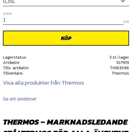
Antal
st
KÖP
Lagerstatus
3 st i lager
Artikelnr
107919
Tillv. artikelnr
TH183596
Tillverkare
Thermos
Visa alla produkter från Thermos
Ge ett omdöme!
THERMOS – MARKNADSLEDANDE