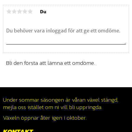
Du
Bli den första att lämna ett omdöme.
Under sommar säsongen är våran växel stängd,
mejla oss istället om ni vill bli uppringda.
Växeln öppnar åter igen i oktober.
KONTAKT